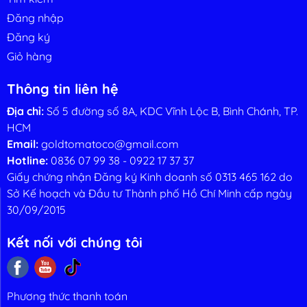
Đăng nhập
Đăng ký
Giỏ hàng
Thông tin liên hệ
Địa chỉ:
Số 5 đường số 8A, KDC Vĩnh Lộc B, Bình Chánh, TP.
HCM
Email:
goldtomatoco@gmail.com
Hotline:
0836 07 99 38
-
0922 17 37 37
Giấy chứng nhận Đăng ký Kinh doanh số 0313 465 162 do
Sở Kế hoạch và Đầu tư Thành phố Hồ Chí Minh cấp ngày
ến thức nhà
Liên hệ
30/09/2015
nông
Kết nối với chúng tôi
Phương thức thanh toán