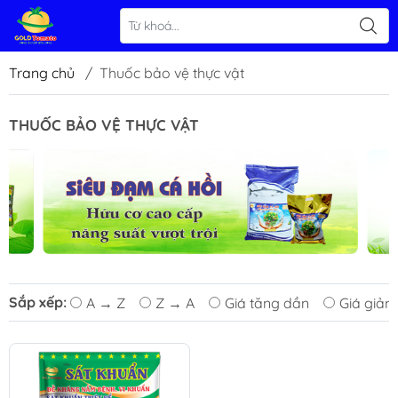
Trang chủ
/
Thuốc bảo vệ thực vật
THUỐC BẢO VỆ THỰC VẬT
Sắp xếp:
A → Z
Z → A
Giá tăng dần
Giá giảm