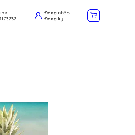
ine:
Đăng nhập
2173737
Đăng ký