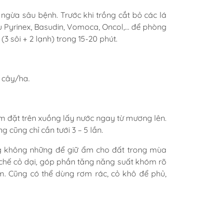
ngừa sâu bệnh. Trước khi trồng cắt bỏ các lá
u Pyrinex, Basudin, Vomoca, Oncol,… để phòng
 (3 sôi + 2 lạnh) trong 15-20 phút.
 cây/ha.
m đặt trên xuồng lấy nước ngay từ mương lên.
ũng chỉ cần tưới 3 – 5 lần.
g không những để giữ ẩm cho đất trong mùa
hế cỏ dại, góp phần tăng năng suất khóm rõ
. Cũng có thể dùng rơm rác, cỏ khô để phủ,