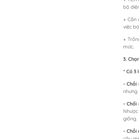
bộ diệ
+ Cần 
việc bo
+ Trồn
mức.
3. Chọ
* Có 3 
- Chồi
nhưng 
- Chối
Nhược 
giống.
- Chồi
cây mẹ