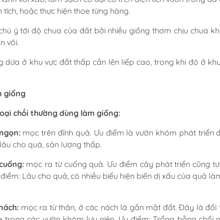
n tích, hoặc thực hiện thoe từng hàng.
chú ý tới độ chua của đất bởi nhiều giống thơm chịu chua kha
́n vôi.
g dứa ở khu vực đất thấp cần lên liếp cao, trong khi đó ở k
n giống
loại chồi th
ường dùng làm giống:
 ngọn:
mọc trên đỉnh quả. Ưu điểm là vườn khóm phát triển đ
lâu cho quá, sản lượng thấp.
 cuống:
mọc ra từ cuống quả. Ưu điểm cây phát triển cũng tư
điểm: Lâu cho quả, có nhiều biểu hiện biến dị xấu của quả 
 nách:
mọc ra từ thân, ở các nách lá gần mặt đất. Đây là đối
 trong các vườn khóm lưu niên. Ưu điểm: Trổng bằng chổi 