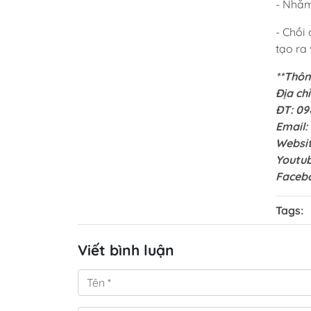
- Nhằm
- Chồi
tạo ra
**Thông
Địa ch
ĐT: 09
Email:
Websi
Youtu
Faceb
Tags:
Viết bình luận