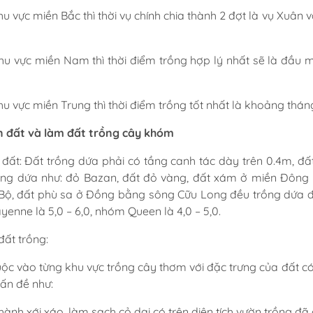
hu vực miền Bắc thì thời vụ chính chia thành 2 đợt là vụ Xuân
khu vực miền Nam thì thời điểm trồng hợp lý nhất sẽ là đầ
hu vực miền Trung thì thời điểm trồng tốt nhất là khoảng tha
n đất và làm đất trồng cây khóm
 đất: Đất trồng dứa phải có tầng canh tác dày trên 0.4m, đất 
ồng dứa như: đỏ Bazan, đất đỏ vàng, đất xám ở miền Đông
Bộ, đất phù sa ở Đồng bằng sông Cữu Long đều trồng dứa đ
yenne là 5,0 – 6,0, nhóm Queen là 4,0 – 5,0.
đất trồng:
ộc vào từng khu vực trồng cây thơm với đặc trưng của đất có n
vấn đề như:
hành xới xáo, làm sạch cỏ dại có trên diện tích vườn trồng đa