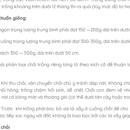
i trồng khoảng trên dưới l2 tháng thì ra quả (tùy mức độ to ha
chuẩn giống:
 ngọn trọng lượng trung bình phải đạt 150 —200g dài trên dưới
 cuống trọng lượng trung bình phải đạt 300-350g, dài trên dưới
 nách 350 — 500g, dài trên dưới 50 cm.
ải phân loại chồi trồng riêng từng lô theo kích cở để thuận 
u chồi, vận chuyển chồi chủ ý tránh dập nát. Không chất
thối hỏng, trồng chậm hồi sinh, dễ chết. Chổi con đem về nh
 nơi có bóng mát và thoáng gió (có thể dưới tán cây hoặc tro
khi trồng phải bóc bỏ vài lá vẩy ở cuống chồi để cho các 
ợc tiếp xúc ngay với đất, không bị bao bọc bởi các lá vẩy giú
í chồi