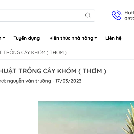
Hotl
092
m
Tuyển dụng
Kiến thức nhà nông
Liên hệ
T TRỒNG CÂY KHÓM ( THƠM )
HUẬT TRỒNG CÂY KHÓM ( THƠM )
c sâu
ởi:
nguyễn văn trường - 17/03/2023
c bệnh
c cỏ