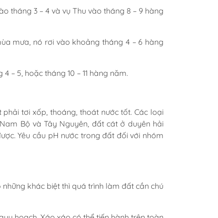
 vào tháng 3 – 4 và vụ Thu vào tháng 8 – 9 hàng
u mùa mưa, nó rơi vào khoảng tháng 4 – 6 hàng
́ng 4 – 5, hoặc tháng 10 – 11 hàng năm.
phải tơi xốp, thoáng, thoát nước tốt. Các loại
 Nam Bộ và Tây Nguyên, đất cát ở duyên hải
ược. Yêu cầu pH nước trong đất đối với nhóm
hững khác biệt thì quá trình làm đất cần chú
̃ quy hoạch. Xáo xáo có thể tiến hành trên toàn