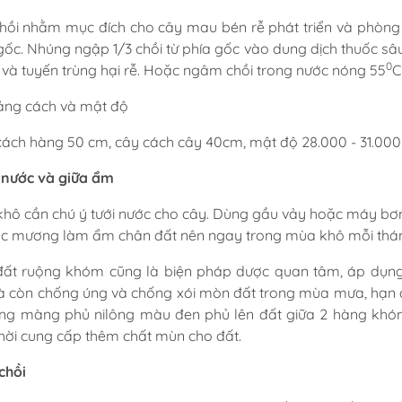
chồi nhằm mục đích cho cây mau bén rễ phát triển và phòng 
gốc. Nhúng ngập 1/3 chồi từ phía gốc vào dung dịch thuốc sâ
0
p và tuyến trùng hại rễ. Hoặc ngâm chồi trong nước nóng 55
C
ảng cách và mật độ
ách hàng 50 cm, cây cách cây 40cm, mật độ 28.000 - 31.000
 nước và giữa ẩm
khô cần chú ý tưới nước cho cây. Dùng gầu vảy hoặc máy bơ
c mương làm ẩm chân đất nên ngay trong mùa khô mỗi tháng c
đất ruộng khóm cũng là biện pháp dược quan tâm, áp dụn
 còn chống úng và chống xói mòn đất trong mùa mưa, hạn c
ùng màng phủ nilông màu đen phủ lên đất giữa 2 hàng khóm
hời cung cấp thêm chất mùn cho đất.
chồi