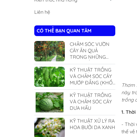
Liên hệ
CÓ THỂ BẠN QUAN TÂM
CHĂM SÓC VƯỜN
CÂY ĂN QUẢ
TRONG NHỮNG
NGÀY NẮNG NÓNG
KỸ THUẬT TRỒNG
VÀ CHĂM SÓC CÂY
MƯỚP ĐẮNG (KHỔ
Thơm ha
QUA)
này tr
KỸ THUẬT TRỒNG
trồng 
VÀ CHĂM SÓC CÂY
DƯA HẤU
1. Thờ
KỸ THUẬT XỬ LÝ RA
- Thời 
HOA BƯỞI DA XANH
thể về 