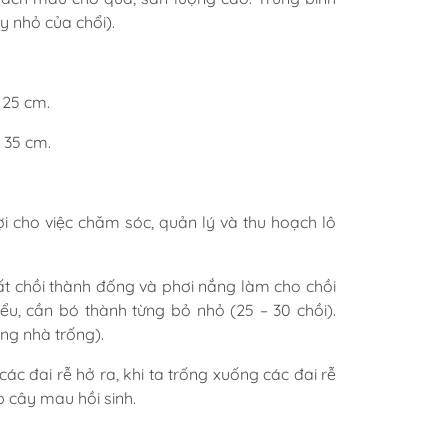
y nhỏ của chổi).
 25 cm.
 35 cm.
lợi cho việc chăm sóc, quản lý và thu hoạch lô
 chồi thành đống và phơi nắng làm cho chồi
iểu, cần bó thành từng bỏ nhỏ (25 – 30 chồi).
ng nhà trống).
đai rễ hở ra, khi ta trống xuống các đai rễ
p cây mau hồi sinh.