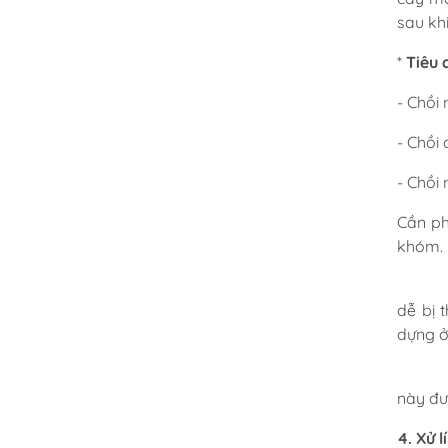
sau kh
*
Tiêu 
- Chồi
- Chồi
- Chồi
Cần ph
khóm.
Khi th
dễ bị 
dựng ở
Trước 
này đư
4. Xử l