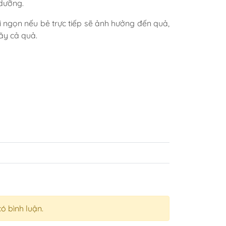
dưỡng.
ồi ngọn nếu bẻ trực tiếp sẽ ảnh hưởng đến quả,
ãy cả quả.
có bình luận.