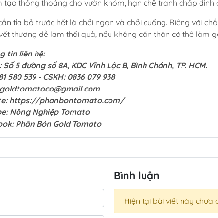
 tạo thông thoáng cho vườn khóm, hạn chế tranh chấp dinh 
 cần tỉa bỏ trước hết là chồi ngọn và chồi cuống. Riêng với ch
 vết thương dễ làm thối quả, nếu không cẩn thận có thể làm g
 tin liên hệ:
ỉ: Số 5 đường số 8A, KDC Vĩnh Lộc B, Bình Chánh, TP. HCM.
81 580 539 - CSKH: 0836 079 938
goldtomatoco@gmail.com
te:
https://phanbontomato.com/
be:
Nông Nghiệp Tomato
ook:
Phân Bón Gold Tomato
Bình luận
Hiện tại bài viết này chưa 