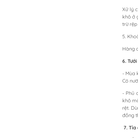
Xử lý 
khô ở 
trừ rệ
5. Kho
Hàng c
6. T
ưới
- Mùa 
Có nướ
- Phủ 
khô mà
rệt. D
đồng t
7. Tỉa 