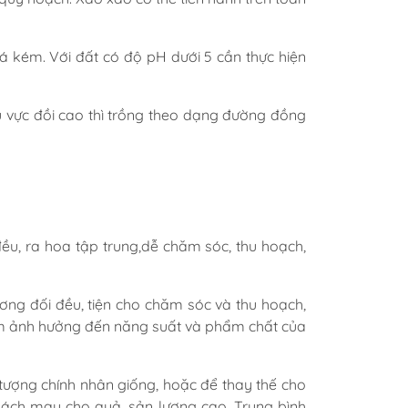
́ kém. Với đất có độ pH dưới 5 cần thực hiện
hu vực đồi cao thì trồng theo dạng đường đồng
ều, ra hoa tập trung,dễ chăm sóc, thu hoạch,
ơng đối đều, tiện cho chăm sóc và thu hoạch,
làm ảnh hưởng đến năng suất và phẩm chất của
 tượng chính nhân giống, hoặc để thay thế cho
nách mau cho quả, sản lượng cao. Trung bình