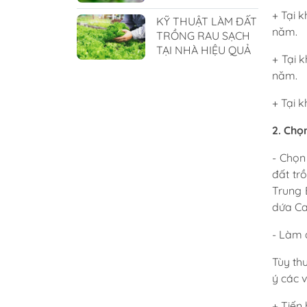
+ Tại k
KỸ THUẬT LÀM ĐẤT
năm.
TRỒNG RAU SẠCH
TẠI NHÀ HIỆU QUẢ
+ Tại 
năm.
+ Tại k
2. Chọ
- Chọn
đất tr
Trung 
dứa Ca
- Làm 
Tùy thu
ý các 
+ Tiến 