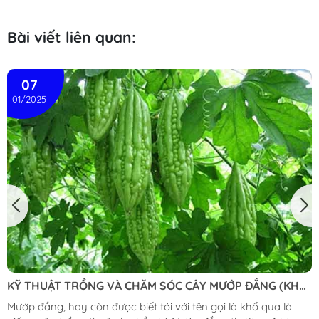
Bài viết liên quan:
07
01/2025
KỸ THUẬT TRỒNG VÀ CHĂM SÓC CÂY MƯỚP ĐẮNG (KHỔ
QUA)
Mướp đắng, hay còn được biết tới với tên gọi là khổ qua là