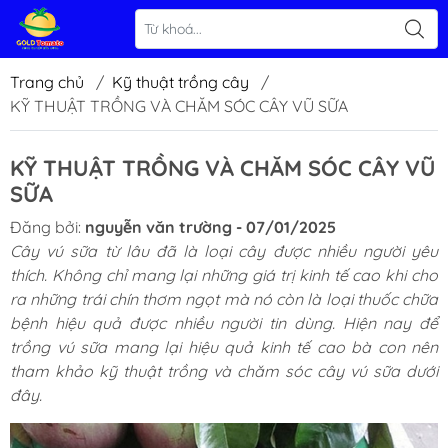
Trang chủ
/
Kỹ thuật trồng cây
/
KỸ THUẬT TRỒNG VÀ CHĂM SÓC CÂY VŨ SỮA
KỸ THUẬT TRỒNG VÀ CHĂM SÓC CÂY VŨ
SỮA
Đăng bởi:
nguyễn văn trường - 07/01/2025
Cây vú sữa từ lâu đã là loại cây được nhiều người yêu
thích. Không chỉ mang lại những giá trị kinh tế cao khi cho
ra những trái chín thơm ngọt mà nó còn là loại thuốc chữa
bệnh hiệu quả được nhiều người tin dùng. Hiện nay để
trồng vú sữa mang lại hiệu quả kinh tế cao bà con nên
tham khảo kỹ thuật trồng và chăm sóc cây vú sữa dưới
đây.