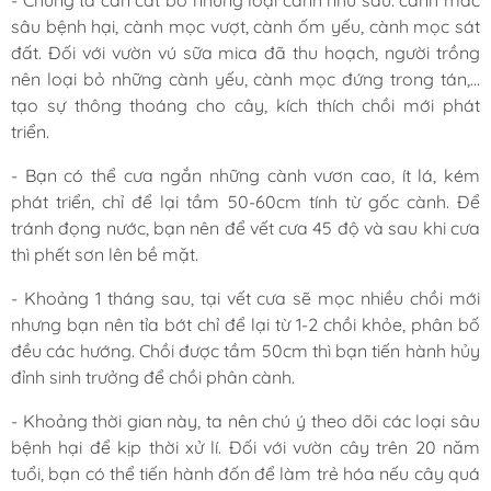
- Chúng ta cần cắt bỏ những loại cành như sau: cành mắc
sâu bệnh hại, cành mọc vượt, cành ốm yếu, cành mọc sát
đất. Đối với vườn vú sữa mica đã thu hoạch, người trồng
nên loại bỏ những cành yếu, cành mọc đứng trong tán,…
tạo sự thông thoáng cho cây, kích thích chồi mới phát
triển.
- Bạn có thể cưa ngắn những cành vươn cao, ít lá, kém
phát triển, chỉ để lại tầm 50-60cm tính từ gốc cành. Để
tránh đọng nước, bạn nên để vết cưa 45 độ và sau khi cưa
thì phết sơn lên bề mặt.
- Khoảng 1 tháng sau, tại vết cưa sẽ mọc nhiều chồi mới
nhưng bạn nên tỉa bớt chỉ để lại từ 1-2 chồi khỏe, phân bố
đều các hướng. Chồi được tầm 50cm thì bạn tiến hành hủy
đỉnh sinh trưởng để chồi phân cành.
- Khoảng thời gian này, ta nên chú ý theo dõi các loại sâu
bệnh hại để kịp thời xử lí. Đối với vườn cây trên 20 năm
tuổi, bạn có thể tiến hành đốn để làm trẻ hóa nếu cây quá