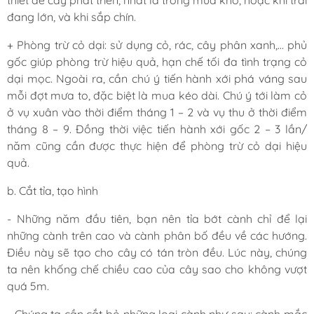
thiết để cây phát triển, nhất là trong mùa khô, hoặc khi trái
đang lớn, và khi sắp chín.
+ Phòng trừ cỏ dại: sử dụng cỏ, rác, cây phân xanh,… phủ
gốc giúp phòng trừ hiệu quả, hạn chế tối đa tình trạng cỏ
dại mọc. Ngoài ra, cần chú ý tiến hành xới phá váng sau
mỗi đợt mưa to, đặc biệt là mua kéo dài. Chú ý tới làm cỏ
ở vụ xuân vào thời điểm tháng 1 – 2 và vụ thu ở thời điểm
tháng 8 – 9. Đồng thời việc tiến hành xới gốc 2 – 3 lần/
năm cũng cần được thực hiện để phòng trừ cỏ dại hiệu
quả.
b. Cắt tỉa, tạo hình
- Những năm đầu tiên, bạn nên tỉa bớt cành chỉ để lại
những cành trên cao và cành phân bố đều về các hướng.
Điều này sẽ tạo cho cây có tán tròn đều. Lúc này, chúng
ta nên khống chế chiều cao của cây sao cho không vượt
quá 5m.