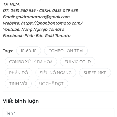
TP. HCM.
ĐT: 0981 580 539 - CSKH: 0836 079 938
Email:
goldtomatoco@gmail.com
Website:
https://phanbontomato.com/
Youtube:
Nông Nghiệp Tomato
Facebook:
Phân Bón Gold Tomato
Tags:
10-60-10
COMBO LỚN TRÁI
COMBO XỬ LÝ RA HOA
FULVIC GOLD
PHÂN ĐỎ
SIÊU NỞ NGANG
SUPER MKP
TINH VÔI
ỨC CHẾ ĐỌT
Viết bình luận