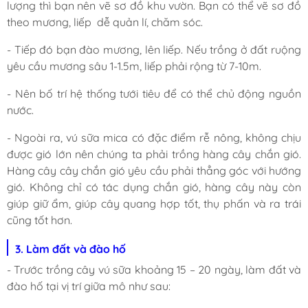
lượng thì bạn nên vẽ sơ đồ khu vườn. Bạn có thể vẽ sơ đồ
theo mương, liếp dễ quản lí, chăm sóc.
- Tiếp đó bạn đào mương, lên liếp. Nếu trồng ở đất ruộng
yêu cầu mương sâu 1-1.5m, liếp phải rộng từ 7-10m.
- Nên bố trí hệ thống tưới tiêu để có thể chủ động nguồn
nước.
- Ngoài ra, vú sữa mica có đặc điểm rễ nông, không chịu
được gió lớn nên chúng ta phải trồng hàng cây chắn gió.
Hàng cây cây chắn gió yêu cầu phải thẳng góc với hướng
gió. Không chỉ có tác dụng chắn gió, hàng cây này còn
giúp giữ ẩm, giúp cây quang hợp tốt, thụ phấn và ra trái
cũng tốt hơn.
3. Làm đất và đào hố
- Trước trồng cây vú sữa khoảng 15 – 20 ngày, làm đất và
đào hố tại vị trí giữa mô như sau: