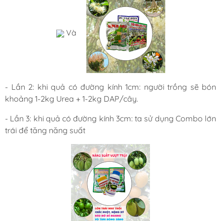
Và
- Lần 2: khi quả có đường kính 1cm: người trồng sẽ bón
khoảng 1-2kg Urea + 1-2kg DAP/cây.
- Lần 3: khi quả có đường kính 3cm: ta sử dụng
Combo lớn
trái
để tăng năng suất