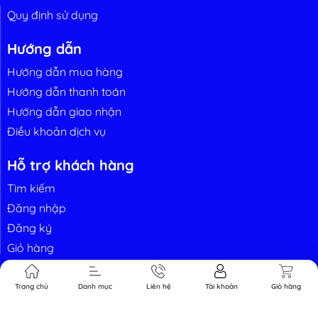
Quy định sử dụng
ến thức nhà
Liên hệ
nông
Hướng dẫn
Hướng dẫn mua hàng
Hướng dẫn thanh toán
Hướng dẫn giao nhận
Điều khoản dịch vụ
Hỗ trợ khách hàng
Tìm kiếm
Đăng nhập
Đăng ký
Giỏ hàng
Thông tin liên hệ
Trang chủ
Danh mục
Liên hệ
Tài khoản
Giỏ hàng
Địa chỉ:
Số 5 đường số 8A, KDC Vĩnh Lộc B, Bình Chánh, TP.