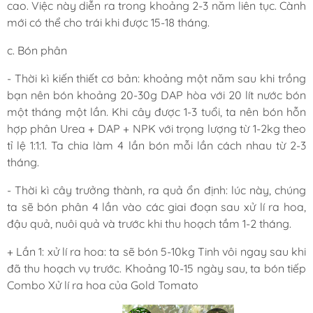
cao. Việc này diễn ra trong khoảng 2-3 năm liên tục. Cành
mới có thể cho trái khi được 15-18 tháng.
c. Bón phân
- Thời kì kiến thiết cơ bản: khoảng một năm sau khi trồng
bạn nên bón khoảng 20-30g DAP hòa với 20 lít nước bón
một tháng một lần. Khi cây được 1-3 tuổi, ta nên bón hỗn
hợp phân Urea + DAP + NPK với trọng lượng từ 1-2kg theo
tỉ lệ 1:1:1. Ta chia làm 4 lần bón mỗi lần cách nhau từ 2-3
tháng.
- Thời kì cây trưởng thành, ra quả ổn định: lúc này, chúng
ta sẽ bón phân 4 lần vào các giai đoạn sau xử lí ra hoa,
đậu quả, nuôi quả và trước khi thu hoạch tầm 1-2 tháng.
+ Lần 1: xử lí ra hoa: ta sẽ bón 5-10kg
Tinh vôi
ngay sau khi
đã thu hoạch vụ trước. Khoảng 10-15 ngày sau, ta bón tiếp
Combo Xử lí ra hoa
của Gold Tomato