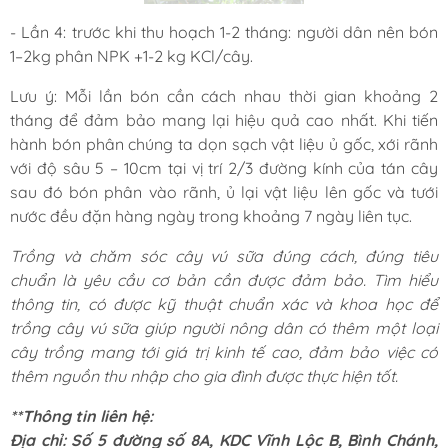
- Lần 4: trước khi thu hoạch 1-2 tháng: người dân nên bón
1–2kg phân NPK +1-2 kg KCl/cây.
Lưu ý: Mỗi lần bón cần cách nhau thời gian khoảng 2
tháng để đảm bảo mang lại hiệu quả cao nhất. Khi tiến
hành bón phân chúng ta dọn sạch vật liệu ủ gốc, xới rãnh
với độ sâu 5 – 10cm tại vị trí 2/3 đường kính của tán cây
sau đó bón phân vào rãnh, ủ lại vật liệu lên gốc và tưới
nước đều đặn hàng ngày trong khoảng 7 ngày liên tục.
Trồng và chăm sóc cây vú sữa đúng cách, đúng tiêu
chuẩn là yêu cầu cơ bản cần được đảm bảo. Tìm hiểu
thông tin, có được kỹ thuật chuẩn xác và khoa học để
trồng cây vú sữa giúp người nông dân có thêm một loại
cây trồng mang tới giá trị kinh tế cao, đảm bảo việc có
thêm nguồn thu nhập cho gia đình được thực hiện tốt.
**Thông tin liên hệ:
Địa chỉ: Số 5 đường số 8A, KDC Vĩnh Lộc B, Bình Chánh,