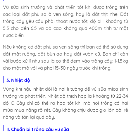
Vú sữa sinh trưởng và phát triển tốt khi được trồng trên
các loại đất phù sa ở ven sông, hay là đất thịt nhẹ. Đất
trồng cây yêu cầu phải thoát nước tốt, độ pH khoảng từ
5.5 cho đến 6.5 và độ cao không quá 400m tính từ mặt
nước biển.
Nếu không có đất phù sa ven sông thì bạn có thể sử dụng
đất mặt ruộng, đất bùn ao hay đất vườn cũ. Bạn chỉ cần
vài bước xử lí như sau là có thể đem vào trồng cây: 1-1.5kg
cho một mô vôi và phơi 15-30 ngày trước khi trồng.
3. Nhiệt độ
Vùng khí hậu nhiệt đới là nơi lí tưởng để vú sữa mica sinh
trưởng và phát triển. Nhiệt độ thích hợp là khoảng từ 22-34
độ C. Cây chỉ có thể ra hoa tốt khi mà nơi trồng có hai
mùa mưa nắng rõ rệt. Cây không chịu được gió lớn bởi rễ
nông và tán lại quá dày.
II.
Chuẩn bị trồng cây vú sữa