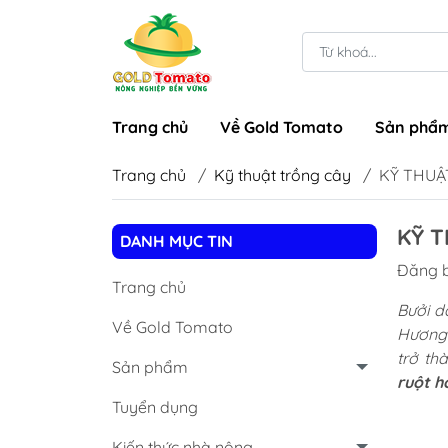
Trang chủ
Về Gold Tomato
Sản phẩ
Trang chủ
/
Kỹ thuật trồng cây
/
KỸ THUẬ
KỸ 
Nhú đọt - ra rễ
Thuố
DANH MỤC TIN
Đăng b
Xử lý ra hoa
Thuố
Trang chủ
Dưỡng hoa - đậu trái
Thuố
Bưởi da
Về Gold Tomato
Hương v
Lớn trái - Nặng ký
trở th
Sản phẩm
Cải tạo đất
ruột h
Tuyển dụng
Kiến thức nhà nông