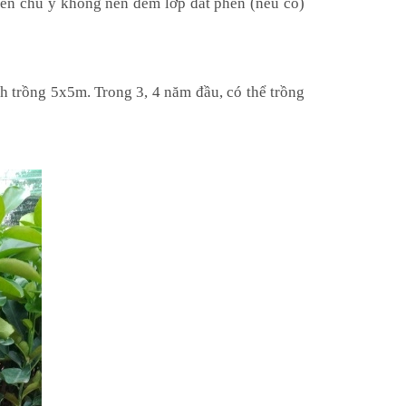
nên chú ý không nên đem lớp đất phèn (nếu có)
h trồng 5x5m. Trong 3, 4 năm đầu, có thể trồng