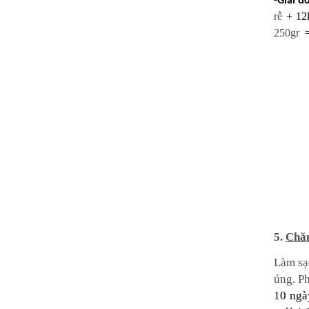
-Giai đ
rễ
+ 12
250gr
=
5.
Chă
Làm sạ
úng. P
10 ngà