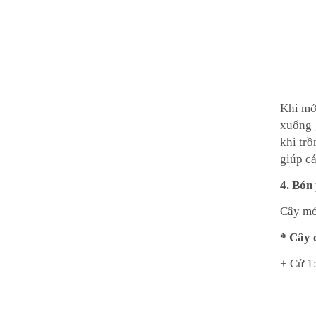
Khi mớ
xuống g
khi trồ
giúp cá
4.
Bón
Cây mới
* Cây 
+ Cử 1