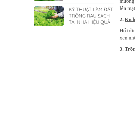
mương 
lên mặt
KỸ THUẬT LÀM ĐẤT
TRỒNG RAU SẠCH
2.
Kích
TẠI NHÀ HIỆU QUẢ
Hố trồ
xen nh
3.
Trồn