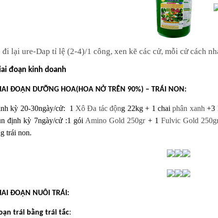
 đi lại ure-Dap tỉ lệ (2-4)/1 công, xen kẽ các cử, mỗi cử cách n
iai đoạn kinh doanh
IAI ĐOẠN DƯỠNG HOA(HOA NỞ TRÊN 90%) – TRÁI NON:
nh kỳ 20-30ngày/cử
: 1
Xô Đa tác độn
g 22kg + 1 chai
phân xanh
+3
n định kỳ 7ngày/cử :
1 gói
Amino Gold 250gr
+ 1
Fulvic Gold 250
g trái non.
IAI ĐOẠN NUÔI TRÁI:
:
đoạn trái bằng trái tắc