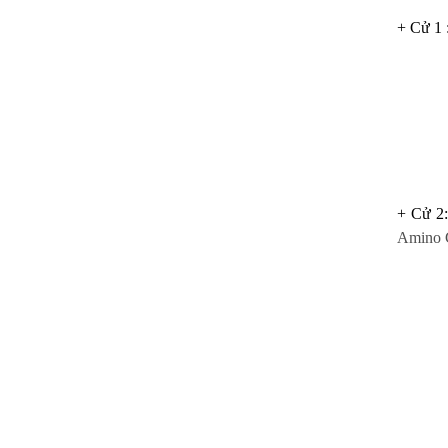
+ Cử 1 
+ Cử 2:
Amino 