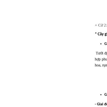
+ Cử 2:
* Cây g
G
Tưới đị
hợp phu
hoa, rụn
G
- Giai 