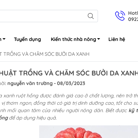
Hotl
092
m
Tuyển dụng
Kiến thức nhà nông
Liên hệ
T TRỒNG VÀ CHĂM SÓC BƯỞI DA XANH
THUẬT TRỒNG VÀ CHĂM SÓC BƯỞI DA XAN
c sâu
ởi:
nguyễn văn trường - 08/03/2023
c bệnh
c cỏ
 xanh ruột hồng được đánh giá cao ở chất lượng, nên trở thà
ị thơm ngon, đồng thời có giá trị dinh dưỡng cao, tốt cho sư
ành mối quan tâm của nhiều người nông dân. Biết được
kỹ 
ồng
để áp dụng hiệu quả.