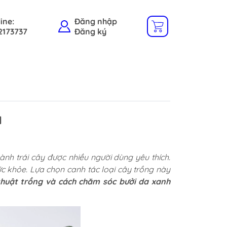
ine:
Đăng nhập
2173737
Đăng ký
H
nh trái cây được nhiều người dùng yêu thích.
́c khỏe. Lựa chọn canh tác loại cây trồng này
thuật trồng và cách chăm sóc bưởi da xanh