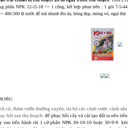
oạn trái chuẩn bị thu hoạch 20-30 ngày trước thu hoạch
kg phân NPK 12-11-18
=> 1 công, kết hợp phun trên :
1 gói 7-5-4
> 400-500 lít nước
để trái nhanh lên da, bóng đẹp, mỏng vỏ, ngọt thịt
m sóc:
ch cỏ, thăm vườn thường xuyên, tỉa bỏ các cành vượt, cành sâu 
hục hồi sau thu hoạch:
để phục hồi cây và cải tạo đất ta nên tiế
y sau tiến hành rãi 1 cử phân
NPK 30-10-10 hoặc 30-9-9
k