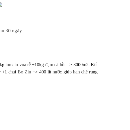
hau 30 ngày
 kg
tomato vua rễ
+10kg
đạm cá hồi
=> 3000m2
. Kết
gr
+1 chai
Bo Zin
=> 400 lít nước giúp
hạn chế rụng