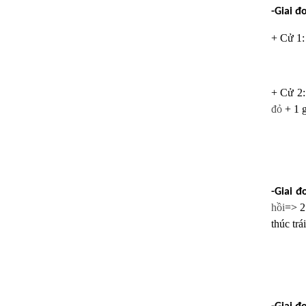
-Giai đ
+ Cử 1:
+ C
ử 2
đỏ
+ 1 
-Giai đ
hồi
=> 
thúc trá