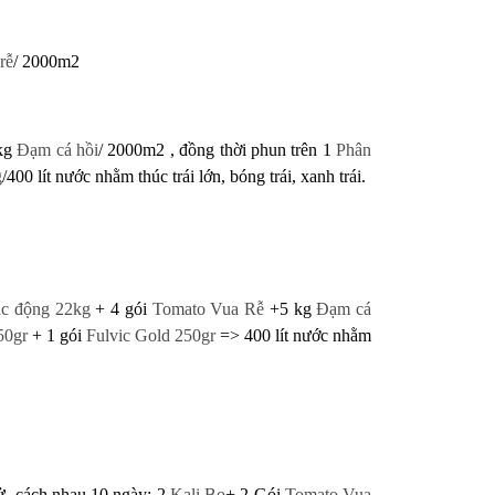
rễ
/ 2000m2
kg
Đạm cá hồi
/ 2000m2 , đồng thời phun trên
1
Phân
g
/400 lít nước
nhằm thúc trái lớn, bóng trái, xanh trái.
ác động 22kg
+ 4 gói
Tomato Vua Rễ
+5 kg
Đạm cá
50gr
+ 1 gói
Fulvic Gold 250gr
=> 400 lít nước
nhằm
cử, cách nhau 10 ngày:
2
Kali Bo
+ 2 Gói
Tomato Vua