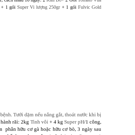
4 + 1 gói
Super Vi lượng 250gr
+ 1 gói
Fulvic Gold
bệnh. Tưới dặm nếu nắng gắt, thoát nước khi bị
n hành rãi:
2kg
Tinh vôi
+ 4 kg
Super pH
/1 công
,
èm
phân hữu cơ gà hoặc hữu cơ bò,
3 ngày sau