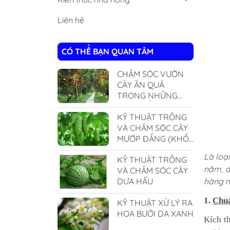
Liên hệ
CÓ THỂ BẠN QUAN TÂM
CHĂM SÓC VƯỜN
CÂY ĂN QUẢ
TRONG NHỮNG
NGÀY NẮNG NÓNG
KỸ THUẬT TRỒNG
VÀ CHĂM SÓC CÂY
MƯỚP ĐẮNG (KHỔ
QUA)
Là loại
KỸ THUẬT TRỒNG
năm, đê
VÀ CHĂM SÓC CÂY
hàng n
DƯA HẤU
1.
Chuẩ
KỸ THUẬT XỬ LÝ RA
HOA BƯỞI DA XANH
Kích t