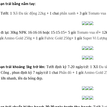
oạn trái bằng nắm tay:
 Tưới
:
1
Xô Đa tác động 22kg
+ 1 chai
phân xanh
+ 3 gói
Tomato vua 
: đi lại: 30kg NPK 16-16-16 hoặc 15-15-15+ 5 gói
Tomato vua rễ
+ 12
gói
Amino Gold 250g
+ 1 gói
Fulvic Gold 250g
+ 1 gói
Super Vi Lượn
Tưới định kỳ 7-20 ngày/
cử: 1 Xô
Đa t
oạn trái khoảng 1kg trở lên:
2 Công
, phun định kỳ 7 ngày/cử
1 chai
Phân đỏ
+ 1 gói
Amino Gold 2
i lớn nhanh, lên da bóng đẹp.
: Tưới 2 