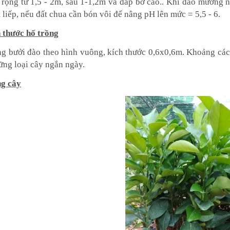
rộng từ 1,5 - 2m, sâu 1-1,2m và đắp bờ cao.. Khi đào mương 
 liếp, nếu đất chua cần bón vôi để nâng pH lên mức = 5,5 - 6.
 thước hố trồng
ng bưởi đào theo hình vuông, kích thước 0,6x0,6m. Khoảng các
ững loại cây ngắn ngày.
g cây