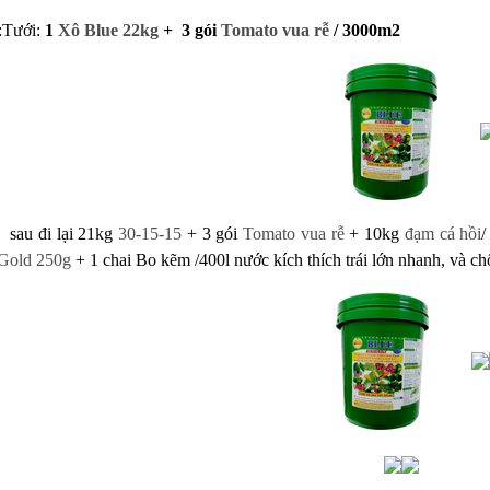
:Tưới
:
1
Xô Blue 22kg
+ 3 gói
Tomato vua rễ
/ 3000m2
 sau đi lại 21kg
30-15-15
+ 3 gói
Tomato vua rễ
+ 10kg
đạm cá hồi
/
Gold 250g
+ 1 chai Bo kẽm /400l nước
kích thích trái lớn nhanh, và ch