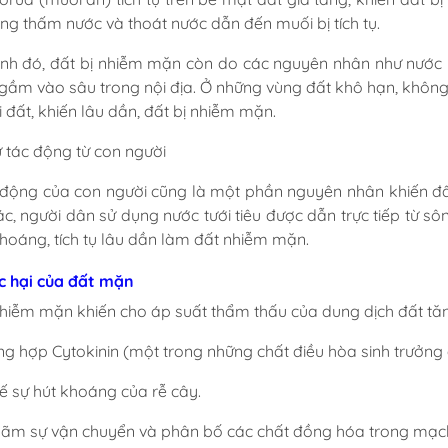
ng thấm nước và thoát nước dẫn đến muối bị tích tụ.
nh đó, đất bị nhiễm mặn còn do các nguyên nhân như nước 
gầm vào sâu trong nội địa. Ở những vùng đất khô hạn, khôn
i đất, khiến lâu dần, đất bị nhiễm mặn.
ự tác động từ con người
 động của con người cũng là một phần nguyên nhân khiến đất
ác, người dân sử dụng nước tưới tiêu được dẫn trực tiếp từ s
hoáng, tích tụ lâu dần làm đất nhiễm mặn.
ác hại của đất mặn
nhiễm mặn khiến cho áp suất thẩm thấu của dung dịch đất tăn
ổng hợp Cytokinin (một trong những chất điều hòa sinh trưởng 
hế sự hút khoáng của rễ cây.
hãm sự vận chuyển và phân bố các chất đồng hóa trong mạch