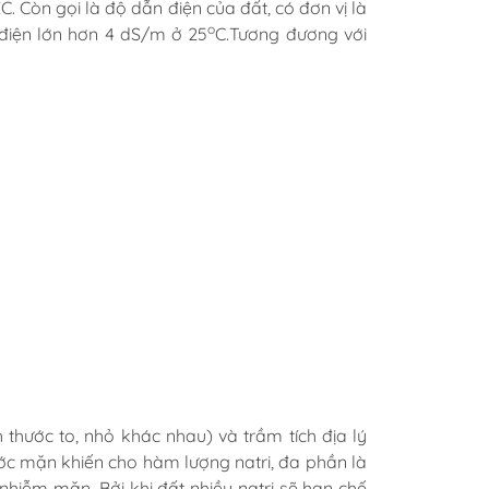
. Còn gọi là độ dẫn điện của đất, có đơn vị là
o
điện lớn hơn 4 dS/m ở 25
C.Tương đương với
thước to, nhỏ khác nhau) và trầm tích địa lý
ớc mặn khiến cho hàm lượng natri, đa phần là
ị nhiễm mặn. Bởi khi đất nhiều natri sẽ hạn chế