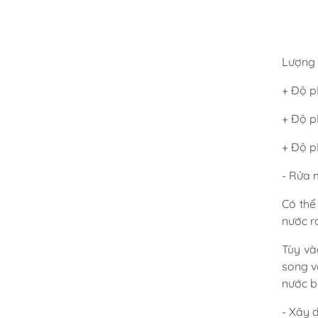
Lượng 
+ Độ p
+ Độ p
+ Độ p
- Rửa 
Có thể
nước r
Tùy và
song v
nước b
- Xây d