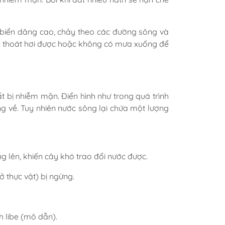
biển dâng cao, chảy theo các đường sông và
g thoát hơi được hoặc không có mưa xuống để
 bị nhiễm mặn. Điển hình như trong quá trình
ông về. Tuy nhiên nước sông lại chứa một lượng
g lên, khiến cây khó trao đổi nước được.
ở thực vật) bị ngừng.
 libe (mô dẫn).