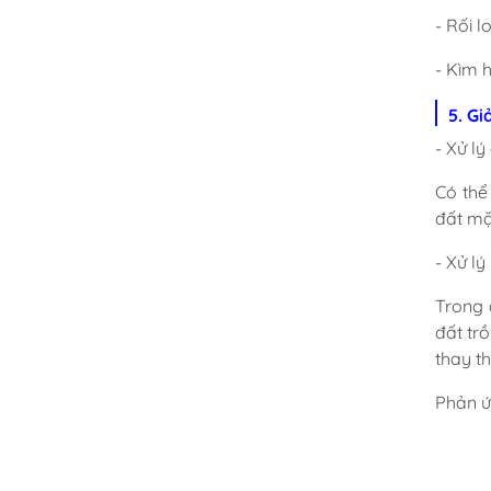
- Rối 
- Kìm 
5. Gi
- Xử l
Có thể
đất mặ
- Xử l
Trong 
đất tr
thay t
Phản ứ