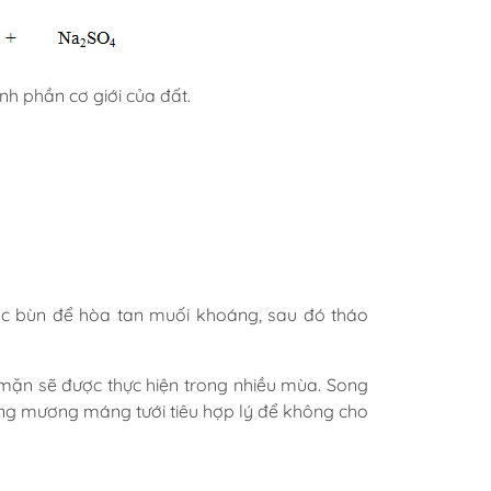
nh phần cơ giới của đất.
ục bùn để hòa tan muối khoáng, sau đó tháo
mặn sẽ được thực hiện trong nhiều mùa. Song
ống mương máng tưới tiêu hợp lý để không cho