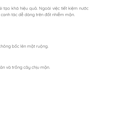
 tạo khá hiệu quả. Ngoài việc tiết kiệm nước
p canh tác dễ dàng trên đất nhiễm mặn.
 không bốc lên mặt ruộng.
sản và trồng cây chịu mặn.