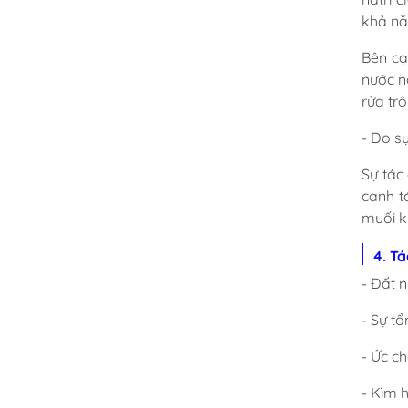
khả nă
Bên cạ
nước n
rửa trô
- Do s
Sự tác
canh t
muối k
4. T
- Đất 
- Sự t
- Ức c
- Kìm 