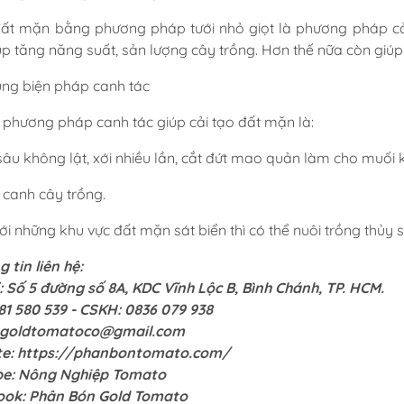
đất mặn bằng phương pháp tưới nhỏ giọt là phương pháp cải
úp tăng năng suất, sản lượng cây trồng. Hơn thế nữa còn giú
ụng biện pháp canh tác
 phương pháp canh tác giúp cải tạo đất mặn là:
sâu không lật, xới nhiều lần, cắt đứt mao quản làm cho muối
 canh cây trồng.
với những khu vực đất mặn sát biển thì có thể nuôi trồng thủy 
 tin liên hệ:
ỉ: Số 5 đường số 8A, KDC Vĩnh Lộc B, Bình Chánh, TP. HCM.
81 580 539 - CSKH: 0836 079 938
goldtomatoco@gmail.com
te:
https://phanbontomato.com/
be:
Nông Nghiệp Tomato
ook:
Phân Bón Gold Tomato