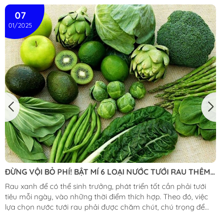
07
01/2025
ĐỪNG VỘI BỎ PHÍ! BẬT MÍ 6 LOẠI NƯỚC TƯỚI RAU THÊM
XANH TỐT
Rau xanh để có thể sinh trưởng, phát triển tốt cần phải tưới
tiêu mỗi ngày, vào những thời điểm thích hợp. Theo đó, việc
lựa chọn nước tưới rau phải được chăm chút, chú trọng để
tránh việc cấp nguồn nước tưới không sạch hay chứa các