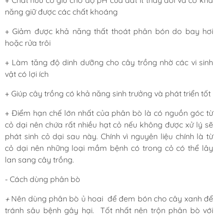
+ Chất hữu cơ giữ cho độ pH của đất ít thay đổi và có khả
năng giữ được các chất khoáng
+ Giảm được khả năng thất thoát phân bón do bay hơi
hoặc rửa trôi
+ Làm tăng độ dinh dưỡng cho cây trồng nhờ các vi sinh
vật có lợi ích
+ Giúp cây trồng có khả năng sinh trưởng và phát triển tốt
+ Điểm hạn chế lớn nhất của phân bò là có nguồn góc từ
cỏ dại nên chứa rất nhiều hạt cỏ nếu không được xử lý sẽ
phát sinh cỏ dại sau này. Chính vì nguyên liệu chính là từ
cỏ dại nên những loại mầm bệnh có trong cỏ có thể lây
lan sang cây trồng.
- Cách dùng phân bò
+
Nên dùng phân bò ủ hoai để đem bón cho cây xanh để
tránh sâu bệnh gây hại. Tốt nhất nên trộn phân bò với