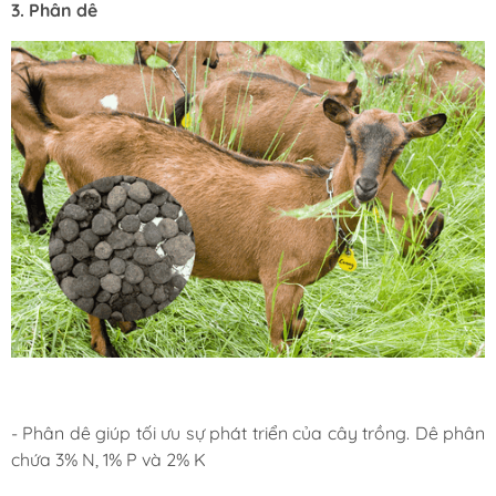
3. Phân dê
- Phân dê giúp tối ưu sự phát triển của cây trồng. Dê phân
chứa 3% N, 1% P và 2% K