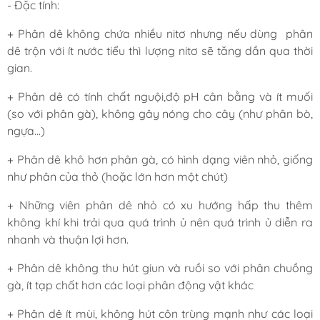
- Đặc tính:
+ Phân dê không chứa nhiều nitơ nhưng nếu dùng phân
dê trộn với ít nước tiểu thì lượng nitơ sẽ tăng dần qua thời
gian.
+ Phân dê có tính chất nguội,độ pH cân bằng và ít muối
(so với phân gà), không gây nóng cho cây (như phân bò,
ngựa…)
+ Phân dê khô hơn phân gà, có hình dạng viên nhỏ, giống
như phân của thỏ (hoặc lớn hơn một chút)
+ Những viên phân dê nhỏ có xu hướng hấp thu thêm
không khí khi trải qua quá trình ủ nên quá trình ủ diễn ra
nhanh và thuận lợi hơn.
+ Phân dê không thu hút giun và ruồi so với phân chuồng
gà, ít tạp chất hơn các loại phân động vật khác
+ Phân dê ít mùi, không hút côn trùng mạnh như các loại