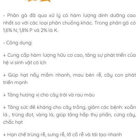
- Phân gà
đã qua xử lý có hàm lượng dinh dưỡng cao
nhất so với các loại phân chuồng khác. Trong phân gà có
1,6% N; 1,8% P và 2% là K.
- Công dụng:
+ Cung cấp hàm lượng hữu cơ cao, tăng sự phát triển của
hệ vi sinh vật có ích
+ Giúp hạt nẩy mầm nhanh, mau bén rễ, cây con phát
triển mạnh
+ Tăng hương vị cho cây trái và rau màu
+ Tăng sức đề kháng cho cây trồng, giảm các bệnh: xoắn
lá , trùng đọt, vàng lá, giúp tăng hấp thụ phấn, cứng cây,
chắc hạt
+ Hạn chế trùng rễ, sưng rễ, lỡ cổ rễ và tái tạo nhanh