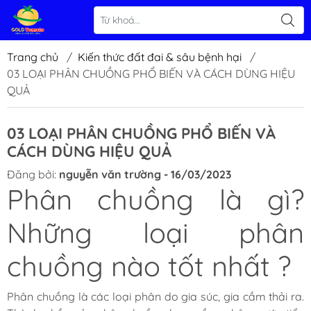
Trang chủ
/
Kiến thức đất đai & sâu bệnh hại
/
03 LOẠI PHÂN CHUỒNG PHỔ BIẾN VÀ CÁCH DÙNG HIỆU
QUẢ
03 LOẠI PHÂN CHUỒNG PHỔ BIẾN VÀ
CÁCH DÙNG HIỆU QUẢ
Đăng bởi:
nguyễn văn trường - 16/03/2023
Phân chuồng là gì?
Những loại phân
chuồng nào tốt nhất ?
Phân chuồng là các loại phân do gia súc, gia cầm thải ra.