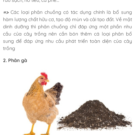
rau sạch, hồ tiêu, cà phê
…
=>
Các loại phân chuồng có tác dụng chính là bổ sung
hàm lượng chất hữu cơ, tạo độ mùn và cải tạo đất. Về mặt
dinh dưỡng thì phân chuồng chỉ đáp ứng một phần nhu
cầu của cây trồng nên cần bón thêm cá loại phân bổ
sung để đáp ứng nhu cầu phát triển toàn diện của cây
trồng
2. Phân gà