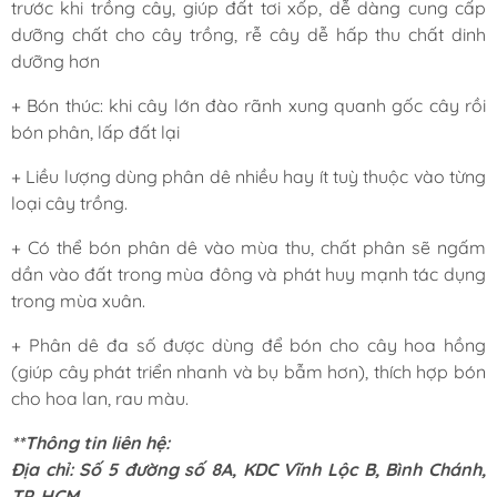
trước khi trồng cây, giúp đất tơi xốp, dễ dàng cung cấp
dưỡng chất cho cây trồng, rễ cây dễ hấp thu chất dinh
dưỡng hơn
+ Bón thúc: khi cây lớn đào rãnh xung quanh gốc cây rồi
bón phân, lấp đất lại
+ Liều lượng dùng phân dê nhiều hay ít tuỳ thuộc vào từng
loại cây trồng.
+ Có thể bón phân dê vào mùa thu, chất phân sẽ ngấm
dần vào đất trong mùa đông và phát huy mạnh tác dụng
trong mùa xuân.
+ Phân dê đa số được dùng để bón cho cây hoa hồng
(giúp cây phát triển nhanh và bụ bẫm hơn), thích hợp bón
cho hoa lan, rau màu.
**Thông tin liên hệ:
Địa chỉ: Số 5 đường số 8A, KDC Vĩnh Lộc B, Bình Chánh,
TP. HCM.