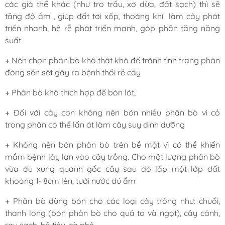
các giá thể khác (như tro trấu, xơ dừa, đất sạch) thì sẽ
tăng độ ẩm , giúp đất tơi xốp, thoáng khí làm cây phát
triển nhanh, hệ rễ phát triển mạnh, góp phần tăng năng
suất
+ Nên chọn phân bò khô thật khô để tránh tình trạng phân
đóng sền sệt gây ra bệnh thối rễ cây
+ Phân bò khô
thích hợp để bón lót,
+ Đối với cây con không nên bón nhiều phân bò vì cỏ
trong phân có thể lấn át làm cây suy dinh dưỡng
+ Không nên bón phân bò trên bề mặt vì có thể khiến
mầm bệnh lây lan vào cây trồng. Cho một lượng phân bò
vừa đủ xung quanh gốc cây sau đó lấp một lớp đất
khoảng 1- 8cm lên, tưới nước đủ ẩm
+ Phân bò dùng bón cho các loại cây trồng như: chuối,
thanh long (bón phân bò cho quả to và ngọt), cây cảnh,