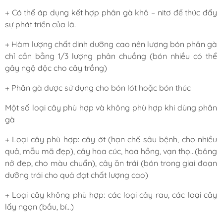
+ Có thể áp dụng kết hợp phân gà khô – nitơ để thúc đẩy
sự phát triển của lá.
+ Hàm lượng chất dinh dưỡng cao nên lượng bón phân gà
chỉ cần bằng 1/3 lượng phân chuồng (bón nhiều có thể
gây ngộ độc cho cây trồng)
+ Phân gà được sử dụng cho bón lót hoặc bón thúc
Một số loại cây phù hợp và không phù hợp khi dùng phân
gà
+ Loại cây phù hợp: cây ớt (hạn chế sâu bệnh, cho nhiều
quả, mẫu mã đẹp), cây hoa cúc, hoa hồng, vạn thọ…(bông
nở đẹp, cho màu chuẩn), cây ăn trái (bón trong giai đoạn
dưỡng trái cho quả đạt chất lượng cao)
+ Loại cây không phù hợp: các loại cây rau, các loại cây
lấy ngọn (bầu, bí…)