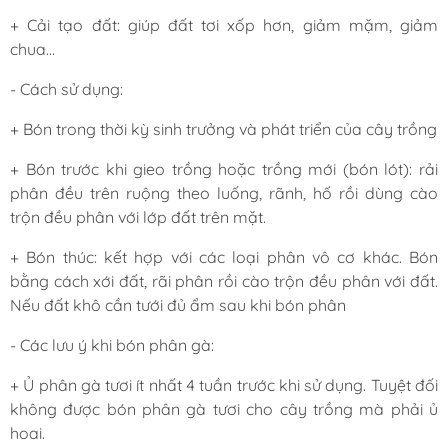
+ Cải tạo đất: giúp đất tơi xốp hơn, giảm mặm, giảm
chua…
- Cách sử dụng:
+ Bón trong thời kỳ sinh trưởng và phát triển của cây trồng
+ Bón trước khi gieo trồng hoặc trồng mới (bón lót): rải
phân đều trên ruộng theo luống, rãnh, hố rồi dùng cào
trộn đều phân với lớp đất trên mặt.
+ Bón thúc: kết hợp với các loại phân vô cơ khác. Bón
bằng cách xới đất, rãi phân rồi cào trộn đều phân với đất.
Nếu đất khô cần tưới đủ ẩm sau khi bón phân
- Các lưu ý khi bón phân gà:
+ Ủ phân gà tươi ít nhất 4 tuần trước khi sử dụng. Tuyệt đối
không được bón phân gà tươi cho cây trồng mà phải ủ
hoai.