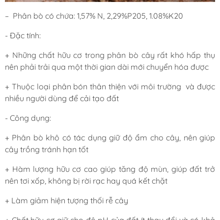
– Phân bò có chứa: 1,57% N, 2,29%P205, 1.08%K20
- Đặc tính:
+ Những chất hữu cơ trong phân bò cây rất khó hấp thụ
nên phải trải qua một thời gian dài mới chuyển hóa được
+ Thuộc loại phân bón thân thiện với môi trường và được
nhiều người dùng để cải tạo đất
- Công dụng:
+ Phân bò khô có tác dụng giữ độ ẩm cho cây, nên giúp
cây trồng tránh hạn tốt
+ Hàm lượng hữu cơ cao giúp tăng độ mùn, giúp đất trở
nên tơi xốp, không bị rời rạc hay quá kết chặt
+ Làm giảm hiện tượng thối rễ cây