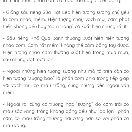
là “cháy múi”, phần cơm có màu nâu hay bị biến dạng.
- Giống sầu riêng Sữa Hạt Lép hiện tượng sượng chủ yếu
là cơm nhão, mềm. Hiện tượng cháy vách múi, cơm phát
triển không đều hay “cơm trong” có xuất hiện nhưng rất ít.
- Sầu riêng Khổ Qua xanh thường xuất hiện hiện tượng
nhão cơm. Cơm rất mềm, không thể cầm bằng tay được.
Hiện tượng nhão cơm thường xuất hiện trong mùa mưa,
sau những đợt mưa lớn.
- Ngoài những hiện tượng sượng như mô tả trên còn có
hiện tượng “sượng bao” là phần cơm phía trong tiếp giáp
với vách múi có màu trắng, cứng nhưng bên ngoài vẫn
mềm.
- Ngoài ra, cũng có trường hợp “sượng” do cơm trái có
màu sắc vàng, trắng không đồng đều như “da lợn”, phần
cơm có màu trắng thường hơi cứng hơn so với phần có
màu vàng.