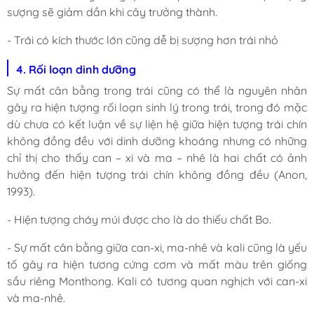
sượng sẽ giảm dần khi cây trưởng thành.
- Trái có kích thước lớn cũng dễ bị sượng hơn trái nhỏ
4. Rối loạn dinh dưỡng
Sự mất cân bằng trong trái cũng có thể là nguyên nhân
gây ra hiện tượng rối loạn sinh lý trong trái, trong đó mặc
dù chưa có kết luận về sự liện hệ giữa hiện tượng trái chín
không đồng đều với dinh dưỡng khoáng nhưng có những
chỉ thị cho thấy can – xi và ma – nhê là hai chất có ảnh
hưởng đến hiện tượng trái chín không đồng đều (Anon,
1993).
- Hiện tượng cháy múi được cho là do thiếu chất Bo.
- Sự mất cân bằng giữa can-xi, ma-nhê và kali cũng là yếu
tố gây ra hiện tương cứng cơm và mất màu trên giống
sầu riêng Monthong. Kali có tương quan nghịch với can-xi
và ma-nhê.