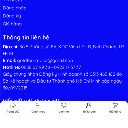
ến thức nhà
Liên hệ
Đăng nhập
nông
Đăng ký
Giỏ hàng
Thông tin liên hệ
Địa chỉ:
Số 5 đường số 8A, KDC Vĩnh Lộc B, Bình Chánh, TP.
HCM
Email:
goldtomatoco@gmail.com
Hotline:
0836 07 99 38
-
0922 17 37 37
Giấy chứng nhận Đăng ký Kinh doanh số 0313 465 162 do
Sở Kế hoạch và Đầu tư Thành phố Hồ Chí Minh cấp ngày
30/09/2015
Kết nối với chúng tôi
Trang chủ
Danh mục
Liên hệ
Tài khoản
Giỏ hàng
Phương thức thanh toán