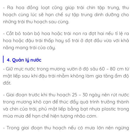
- Ra hoa đồng loạt cũng giúp trái chin tập trung, thu
hoạch cùng lúc sẽ hạn chế sự tập trung dinh dưỡng cho
những trái thu hoạch sau cùng.
- Cắt bỏ toàn bộ hoa hoặc trái non ra đợt hai nếu tỉ lệ ra
hoa hoặc đậu trái thấp hay số trái ở đợt đầu vừa với khả
năng mang trái của cây.
4. Quản lý nước
- Giữ mực nước trong mương vườn ở độ sâu 60 – 80 cm từ
mặt líếp sau khi đậu trái nhằm không làm gia tăng ẩm độ
đất.
- Giai đoạn trước khi thu hoạch 25 – 30 ngày nên rút nước
trong mương khô cạn để thúc đẩy quá trình trưởng thành
và chín của trái, phủ mặt liếp bằng bạt nhựa plastic trong
mùa mưa để hạn chế hiện tượng nhão cơm.
- Trong giai đoạn thu hoạch nếu có mưa lớn nên ngừng