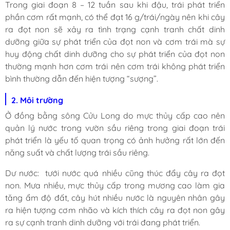
Trong giai đoạn 8 – 12 tuần sau khi đậu, trái phát triển
phần cơm rất mạnh, có thể đạt 16 g/trái/ngày nên khi cây
ra đọt non sẽ xảy ra tình trạng cạnh tranh chất dinh
dưỡng giữa sự phát triển của đọt non và cơm trái mà sự
huy động chất dinh dưỡng cho sự phát triển của đọt non
thường mạnh hơn cơm trái nên cơm trái không phát triển
bình thường dẫn đến hiện tượng “sượng”.
2. Môi trường
Ở đồng bằng sông Cửu Long do mực thủy cấp cao nên
quản lý nước trong vườn sầu riêng trong giai đoạn trái
phát triển là yếu tố quan trọng có ảnh hưởng rất lớn đến
năng suất và chất lượng trái sầu riêng.
Dư nước: tưới nước quá nhiều cũng thúc đẩy cây ra đọt
non. Mưa nhiều, mực thủy cấp trong mương cao làm gia
tăng ẩm độ đất, cây hút nhiều nước là nguyên nhân gây
ra hiện tượng cơm nhão và kích thích cây ra đọt non gây
ra sự cạnh tranh dinh dưỡng với trái đang phát triển.