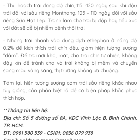
- Thu hoạch trái đúng độ chín, 115 -120 ngày sau khi đậu
trái đối với sầu riêng Monthong, 105 – 110 ngày đối với sầu
riêng Sữa Hạt Lép. Tránh làm cho trái bị dập hay tiếp xúc
với đất sẽ dễ bị nhiễm bệnh thối trái.
- Nhúng trái nhanh vào dung dịch ethephon ở nồng độ
0,2% để kích thích trái chín đều, giảm hiện tượng sượng
“dâm”. Để trái nơi khô, mát, cho trái chín tự nhiên, không
đậy kín để tránh cho vỏ trái không bị mềm và chuyển
sang màu vàng sáng, thị trường không ưa chuộng.
Tóm lại, hiện tượng sượng cơm trái sầu riêng khác nhau
tùy giống, cần phân biệt rõ để có biện pháp khắc phục
thích hợp.
**Thông tin liên hệ:
Địa chỉ: Số 5 đường số 8A, KDC Vĩnh Lộc B, Bình Chánh,
TP. HCM.
ĐT: 0981 580 539 - CSKH: 0836 079 938