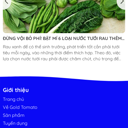
ĐỪNG VỘI BỎ PHÍ! BẬT MÍ 6 LOẠI NƯỚC TƯỚI RAU THÊM
XANH TỐT
Rau xanh để có thể sinh trưởng, phát triển tốt cần phải tưới
tiêu mỗi ngày, vào những thời điểm thích hợp. Theo đó, việc
lựa chọn nước tưới rau phải được chăm chút, chú trọng để
tránh việc cấp nguồn nước tưới không sạch hay chứa các
nấm bệnh, làm ảnh hưởng đến chất lượng thực phẩm. Bài
viết dưới đây, Gold Tomato sẽ bật mí cho bạn 6 loại nước tưới
rau giúp cây thêm xanh tốt, đạt năng suất cao mà vẫn đảm
bảo vệ sinh an toàn thực phẩm. 1. Tận dụng những lon bia
Giới thiệu
còn uống dở Có...
Trang chủ
Về Gold Tomato
Sản phẩm
Tuyển dụng