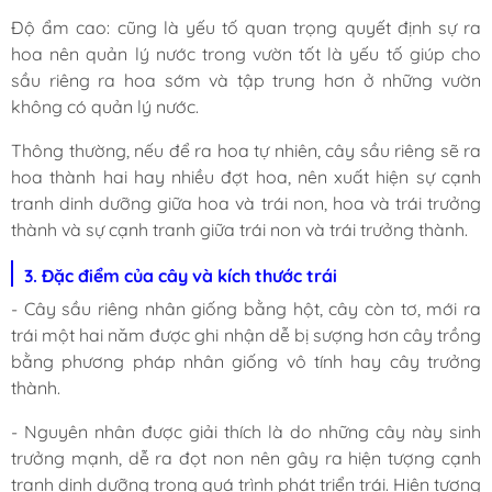
Độ ẩm cao: cũng là yếu tố quan trọng quyết định sự ra
hoa nên quản lý nước trong vườn tốt là yếu tố giúp cho
sầu riêng ra hoa sớm và tập trung hơn ở những vườn
không có quản lý nước.
Thông thường, nếu để ra hoa tự nhiên, cây sầu riêng sẽ ra
hoa thành hai hay nhiều đợt hoa, nên xuất hiện sự cạnh
tranh dinh dưỡng giữa hoa và trái non, hoa và trái trưởng
thành và sự cạnh tranh giữa trái non và trái trưởng thành.
3. Đặc điểm của cây và kích thước trái
- Cây sầu riêng nhân giống bằng hột, cây còn tơ, mới ra
trái một hai năm được ghi nhận dễ bị sượng hơn cây trồng
bằng phương pháp nhân giống vô tính hay cây trưởng
thành.
- Nguyên nhân được giải thích là do những cây này sinh
trưởng mạnh, dễ ra đọt non nên gây ra hiện tượng cạnh
tranh dinh dưỡng trong quá trình phát triển trái. Hiện tượng