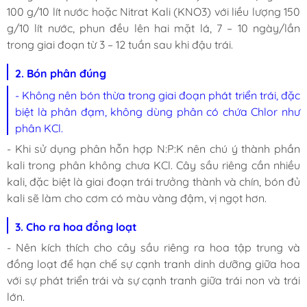
100 g/10 lít nước hoặc Nitrat Kali (KNO3) với liều lượng 150
g/10 lít nước, phun đều lên hai mặt lá, 7 – 10 ngày/lần
trong giai đoạn từ 3 – 12 tuần sau khi đậu trái.
2. Bón phân đúng
- Không nên bón thừa trong giai đoạn phát triển trái, đặc
biệt là phân đạm, không dùng phân có chứa Chlor như
phân KCl.
- Khi sử dụng phân hỗn hợp N:P:K nên chú ý thành phần
kali trong phân không chưa KCl. Cây sầu riêng cần nhiều
kali, đặc biệt là giai đoạn trái trưởng thành và chín, bón đủ
kali sẽ làm cho cơm có màu vàng đậm, vị ngọt hơn.
3. Cho ra hoa đồng loạt
- Nên kích thích cho cây sầu riêng ra hoa tập trung và
đồng loạt để hạn chế sự cạnh tranh dinh dưỡng giữa hoa
với sự phát triển trái và sự cạnh tranh giữa trái non và trái
lớn.