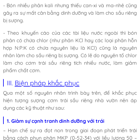
- Bón nhiều phân kali nhưng thiếu can-xi và ma-nhê cũng
gây ra sự mất cân bằng dinh dưỡng và làm cho sầu riêng
bị sượng.
- Theo khuyến cáo của các tài liệu nước ngoài thì bón
phân có chứa chlor (như phân KCl hay các loại phân hỗn
hợp N:P:K có chứa nguyên liệu là KCl) cũng là nguyên
nhân làm cho sầu riêng bị sượng. Có lẽ do nguyên tố chlor
làm cho cơm trái sầu riêng tích nhiều nước, làm giảm
phẩm chất cơm.
III.
Biện pháp khắc phục
Qua một số nguyên nhân trình bày trên, để khắc phục
hiện tượng sượng cơm trái sầu riêng nhà vườn nên áp
dụng các kỹ thuật như sau:
1. Giảm sự cạnh tranh dinh dưỡng với trái
– Hạn chế sự ra đọt non trong giai đoạn phát triển trái
bằng cách phun phân MKP (0-52-34) với liều lượng 50 –