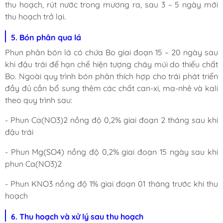
thu hoạch, rút nước trong mương ra, sau 3 – 5 ngày mới
thu hoạch trở lại.
5. Bón phân qua lá
Phun phân bón lá có chứa Bo giai đoạn 15 – 20 ngày sau
khi đậu trái để hạn chế hiện tượng cháy múi do thiếu chất
Bo. Ngoài quy trình bón phân thích hợp cho trái phát triển
đầy đủ cần bổ sung thêm các chất can-xi, ma-nhê và kali
theo quy trình sau:
- Phun Ca(NO3)2 nồng độ 0,2% giai đoạn 2 tháng sau khi
đậu trái
- Phun Mg(SO4) nồng độ 0,2% giai đoạn 15 ngày sau khi
phun Ca(NO3)2
- Phun KNO3 nồng độ 1% giai đoạn 01 tháng trước khi thu
hoạch
6. Thu hoạch và xử lý sau thu hoạch