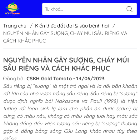
Trang chủ
/
Kiến thức đất đai & sâu bệnh hại
/
NGUYÊN NHÂN GÂY SƯỢNG, CHÁY MÚI SẦU RIÊNG VÀ
CÁCH KHẮC PHỤC
NGUYÊN NHÂN GÂY SƯỢNG, CHÁY MÚI
SẦU RIÊNG VÀ CÁCH KHẮC PHỤC
Đăng bởi:
CSKH Gold Tomato - 14/06/2023
Sầu riêng bị “sượng” là một trở ngại và là nổi băn khoăn
rất lớn của nhà vườn trồng sầu riêng. Sầu riêng bị “sượng”
được định nghĩa bởi Nakasone và Paull (1998) là hiện
tượng rối loạn sinh lý làm cho phần ăn được (cơm) bị
cứng, có màu nâu, không có màu vàng tươi hay màu sắc
không đồng đều. Hiện tượng sầu riêng bị “sượng” thường
gặp ở đồng bằng sông Cửu Long khác nhau tùy theo
giống.