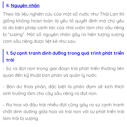
II.
Nguyên nhân
Theo tài liệu nghiên cứu của một số nước như Thái Lan thì
giống không hoàn toàn là yếu tố quyết định mà chủ yếu
là do biện pháp canh tác của nhà vườn làm cho sầu riêng
bị “sượng”. Một số nguyên nhân gây ra hiện tượng sượng
cơm sầu riêng được liệt kê như sau:
1. Sự cạnh tranh dinh dưỡng trong quá trình phát triển
trái
- Sự ra đọt non trong giai đoạn trái phát triển thường liên
quan đến kỹ thuật bón phân và quản lý nước.
- Bón dư thừa phân, đặc biệt là phân đạm sẽ kích thích
sinh trưởng làm cho cây sầu riêng ra đọt non.
- Ra hoa và đậu trái nhiều đợt cũng gây ra sự cạnh tranh
chất dinh dưỡng giữa hoa và trái non với sự phát triển trái
làm trái bị sượng.