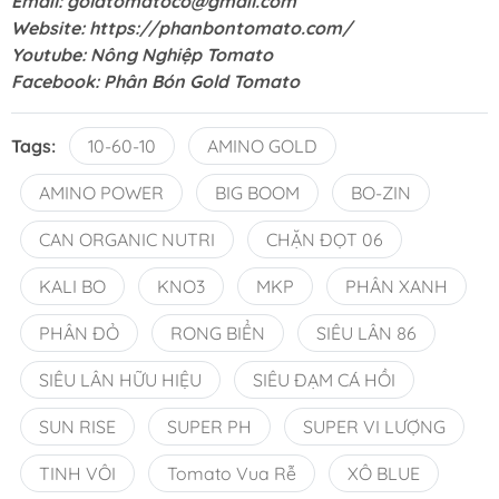
Email:
goldtomatoco@gmail.com
Website:
https://phanbontomato.com/
Youtube:
Nông Nghiệp Tomato
Facebook:
Phân Bón Gold Tomato
Tags:
10-60-10
AMINO GOLD
AMINO POWER
BIG BOOM
BO-ZIN
CAN ORGANIC NUTRI
CHẶN ĐỌT 06
KALI BO
KNO3
MKP
PHÂN XANH
PHÂN ĐỎ
RONG BIỂN
SIÊU LÂN 86
SIÊU LÂN HỮU HIỆU
SIÊU ĐẠM CÁ HỒI
SUN RISE
SUPER PH
SUPER VI LƯỢNG
TINH VÔI
Tomato Vua Rễ
XÔ BLUE