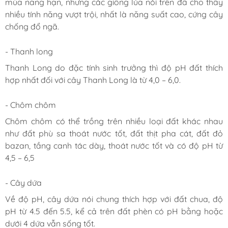
mùa nắng hạn, nhưng các giống lúa nói trên đã cho thấy
nhiều tính năng vượt trội, nhất là năng suất cao, cứng cây
chống đổ ngã.
- Thanh long
Thanh Long do đặc tính sinh trưởng thì độ pH đất thích
hợp nhất đối với cây Thanh Long là từ 4,0 – 6,0.
- Chôm chôm
Chôm chôm có thể trồng trên nhiều loại đất khác nhau
như đất phù sa thoát nước tốt, đất thịt pha cát, đất đỏ
bazan, tầng canh tác dày, thoát nước tốt và có độ pH từ
4,5 – 6,5
- Cây dứa
Về độ pH, cây dứa nói chung thích hợp với đất chua, độ
pH từ 4.5 đến 5.5, kể cả trên đất phèn có pH bằng hoặc
dưới 4 dứa vẫn sống tốt.