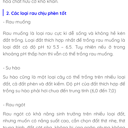
hóa chất hữu cơ khó khăn.
2. Các loại rau chịu phèn tốt
- Rau muống
Rau muống là loại rau cực kì dễ sống và không hề kén
đất trồng. Loại đất thích hợp nhất để trồng rau muống là
loại đất có độ pH từ 5.3 – 6.5. Tuy nhiên nếu ở trong
khoảng pH thấp hơn thì vẫn có thể trồng rau muống.
- Su hào
Su hào cũng là một loại cây có thể trồng trên nhiều loại
đất, cả đất phèn và đất kiềm. Độ pH của đất thích hợp để
trồng su hào phải hơi chua đến trung tính (6,0 đến 7,0)
- Rau ngót
Rau ngót có khả năng sinh trưởng trên nhiều loại đất,
nhưng muốn có năng suất cao, cần chọn đất thịt nhẹ, thịt
trung bình, đất cát pha, không bị úng ngập nhưng không