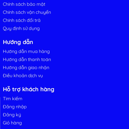
Chính sách bảo mật
Chính sách vận chuyển
Chính sách đổi trả
Quy định sử dụng
Hướng dẫn
Hướng dẫn mua hàng
Hướng dẫn thanh toán
Hướng dẫn giao nhận
Điều khoản dịch vụ
Hỗ trợ khách hàng
Tìm kiếm
ến thức nhà
Liên hệ
Đăng nhập
nông
Đăng ký
Giỏ hàng