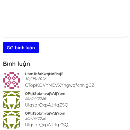
Gửi bình luận
Bình luận
UhmTofAKwqNdFiwjE
30/05/2026
CTopKDVYMEVXYhgwqfcnNgCZ
OPtjtSobmvajWdjYpm
26/04/2026
UIqsarQxpAJrIqZSQ
OPtjtSobmvajWdjYpm
26/04/2026
UIqsarQxpAJrIqZSQ