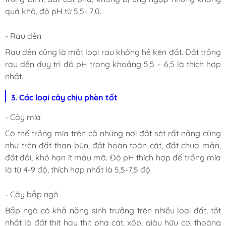
quá khô, độ pH từ 5,5- 7,0.
- Rau dền
Rau dền cũng là một loại rau không hề kén đất. Đất trồng
rau dền duy trì độ pH trong khoảng 5,5 – 6,5 là thích hợp
nhất.
3. Các loại cây chịu phèn tốt
- Cây mía
Có thể trồng mía trên cả những nơi đất sét rất nặng cũng
như trên đất than bùn, đất hoàn toàn cát, đất chua mặn,
đất đồi, khô hạn ít màu mỡ. Độ pH thích hợp để trồng mía
là từ 4-9 độ, thích hợp nhất là 5,5-7,5 độ.
- Cây bắp ngô
Bắp ngô có khả năng sinh trưởng trên nhiều loại đất, tốt
nhất là đất thịt hay thịt pha cát, xốp, giàu hữu cơ, thoáng