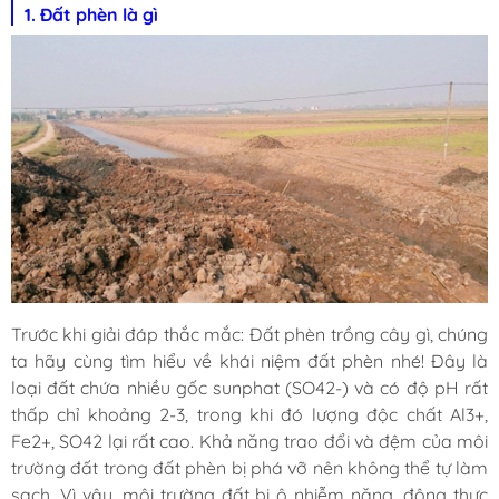
1. Đất phèn là gì
Trước khi giải đáp thắc mắc:
Đất phèn trồng cây gì, chúng
ta hãy cùng tìm hiểu về khái niệm đất phèn nhé! Đây là
loại đất chứa nhiều gốc sunphat (SO42-) và có độ pH rất
thấp chỉ khoảng 2-3, trong khi đó lượng độc chất Al3+,
Fe2+, SO42 lại rất cao. Khả năng trao đổi và đệm của môi
trường đất trong đất phèn bị phá vỡ nên không thể tự làm
sạch. Vì vậy, môi trường đất bị ô nhiễm nặng, động thực