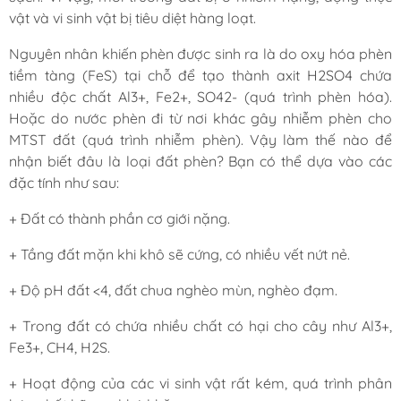
vật và vi sinh vật bị tiêu diệt hàng loạt.
Nguyên nhân khiến phèn được sinh ra là do oxy hóa phèn
tiềm tàng (FeS) tại chỗ để tạo thành axit H2SO4 chứa
nhiều độc chất Al3+, Fe2+, SO42- (quá trình phèn hóa).
Hoặc do nước phèn đi từ nơi khác gây nhiễm phèn cho
MTST đất (quá trình nhiễm phèn). Vậy làm thế nào để
nhận biết đâu là loại đất phèn? Bạn có thể dựa vào các
đặc tính như sau:
+ Đất có thành phần cơ giới nặng.
+ Tầng đất mặn khi khô sẽ cứng, có nhiều vết nứt nẻ.
+ Độ pH đất <4, đất chua nghèo mùn, nghèo đạm.
+ Trong đất có chứa nhiều chất có hại cho cây như Al3+,
Fe3+, CH4, H2S.
+ Hoạt động của các vi sinh vật rất kém, quá trình phân