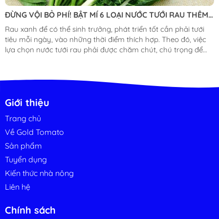
ĐỪNG VỘI BỎ PHÍ! BẬT MÍ 6 LOẠI NƯỚC TƯỚI RAU THÊM
XANH TỐT
Rau xanh để có thể sinh trưởng, phát triển tốt cần phải tưới
tiêu mỗi ngày, vào những thời điểm thích hợp. Theo đó, việc
lựa chọn nước tưới rau phải được chăm chút, chú trọng để
tránh việc cấp nguồn nước tưới không sạch hay chứa các
nấm bệnh, làm ảnh hưởng đến chất lượng thực phẩm. Bài
viết dưới đây, Gold Tomato sẽ bật mí cho bạn 6 loại nước tưới
rau giúp cây thêm xanh tốt, đạt năng suất cao mà vẫn đảm
bảo vệ sinh an toàn thực phẩm. 1. Tận dụng những lon bia
Giới thiệu
còn uống dở Có...
Trang chủ
Về Gold Tomato
Sản phẩm
Tuyển dụng
Kiến thức nhà nông
Liên hệ
Chính sách