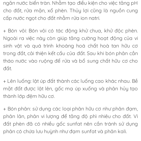
ngăn nước biển tràn. Nhằm tạo điều kiện cho việc tăng pH
cho đất, rửa mặn, xổ phèn. Thủy lợi cũng là nguồn cung
cấp nước ngọt cho đất nhằm rửa ion natri.
+ Bón vôi: Bón vôi có tác động khử chua, khử độc phèn.
Ngoài ra việc này còn giúp tăng cường hoạt động của vi
sinh vật và quá trình khoáng hoá chất hoà tan hữu cơ
trong đất, cải thiện kết cấu của đất. Sau khi bón phân cần
tháo nước vào ruộng để rửa và bổ sung chất hữu cơ cho
đất.
+ Lên luống: lật úp đất thành các luống cao khác nhau. Bề
mặt đất được lật lên, gốc mạ úp xuống và phân hủy tạo
thành lớp đệm hữu cơ.
+ Bón phân: sử dụng các loại phân hữu cơ như phân đạm,
phân lân, phân vi lượng để tăng độ phì nhiêu cho đất. Vì
đất phèn đã có nhiều gốc sunfat nên cần tránh sử dụng
phân có chứa lưu huỳnh như đạm sunfat và phân kali.