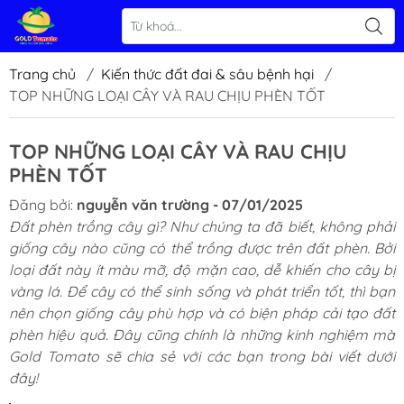
Trang chủ
/
Kiến thức đất đai & sâu bệnh hại
/
TOP NHỮNG LOẠI CÂY VÀ RAU CHỊU PHÈN TỐT
TOP NHỮNG LOẠI CÂY VÀ RAU CHỊU
PHÈN TỐT
Đăng bởi:
nguyễn văn trường - 07/01/2025
Đất phèn trồng cây gì
? Như chúng ta đã biết, không phải
giống cây nào cũng có thể trồng được trên đất phèn. Bởi
loại đất này ít màu mỡ, độ mặn cao, dễ khiến cho cây bị
vàng lá. Để cây có thể sinh sống và phát triển tốt, thì bạn
nên chọn giống cây phù hợp và có biện pháp cải tạo đất
phèn hiệu quả. Đây cũng chính là những kinh nghiệm mà
Gold Tomato sẽ chia sẻ với các bạn trong bài viết dưới
đây!