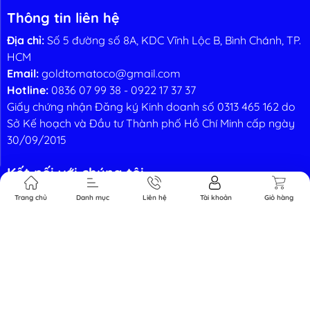
Thông tin liên hệ
Địa chỉ:
Số 5 đường số 8A, KDC Vĩnh Lộc B, Bình Chánh, TP.
HCM
Email:
goldtomatoco@gmail.com
Hotline:
0836 07 99 38
-
0922 17 37 37
Giấy chứng nhận Đăng ký Kinh doanh số 0313 465 162 do
Sở Kế hoạch và Đầu tư Thành phố Hồ Chí Minh cấp ngày
30/09/2015
Kết nối với chúng tôi
Trang chủ
Danh mục
Liên hệ
Tài khoản
Giỏ hàng
Phương thức thanh toán